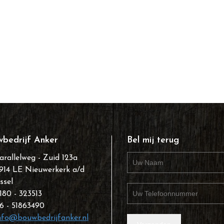
bedrijf Anker
Bel mij terug
arallelweg - Zuid 123a
914 LE Nieuwerkerk a/d
Jssel
180 - 323513
6 - 51863490
nfo@bouwbedrijfanker.nl