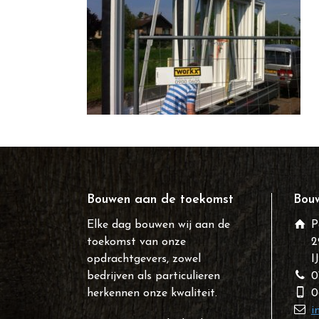
Bouwen aan de toekomst
Bouw
Elke dag bouwen wij aan de
P
toekomst van onze
2
opdrachtgevers, zowel
I
bedrijven als particulieren
0
herkennen onze kwaliteit.
0
i