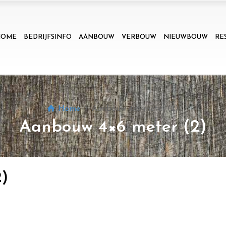
HOME
BEDRIJFSINFO
AANBOUW
VERBOUW
NIEUWBOUW
RE
Home
Aanbouw 4x6 meter (2)
Aanbouw 4×6 meter (2)
)