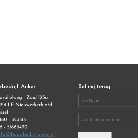
bedrijf Anker
Bel mij terug
arallelweg - Zuid 123a
914 LE Nieuwerkerk a/d
Jssel
180 - 323513
6 - 51863490
nfo@bouwbedrijfanker.nl