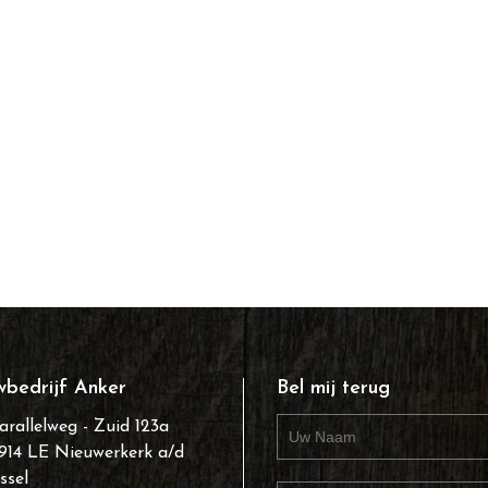
bedrijf Anker
Bel mij terug
arallelweg - Zuid 123a
914 LE Nieuwerkerk a/d
Jssel