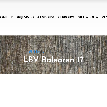
HOME
BEDRIJFSINFO
AANBOUW
VERBOUW
NIEUWBOUW
RE
Home
LBV Balearen 17
LBV Balearen 17