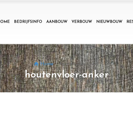
HOME
BEDRIJFSINFO
AANBOUW
VERBOUW
NIEUWBOUW
RE
Home
houtenvloer-anker
houtenvloer-anker