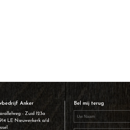
bedrijf Anker
Bel mij terug
arallelweg - Zuid 123a
914 LE Nieuwerkerk a/d
Jssel