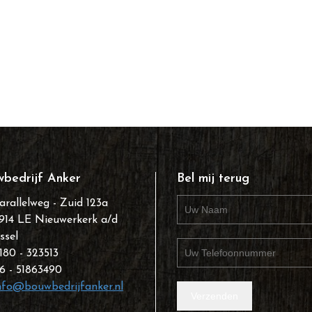
bedrijf Anker
Bel mij terug
arallelweg - Zuid 123a
914 LE Nieuwerkerk a/d
Jssel
180 - 323513
6 - 51863490
nfo@bouwbedrijfanker.nl